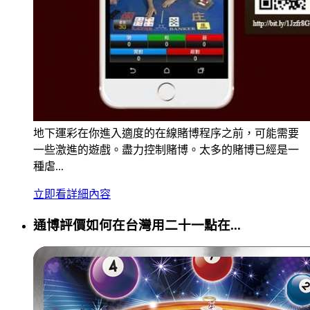
地下運彩在你進入適度的在線賭博程序之前，可能需要
一些激進的遊戲。盡力控制賭博。太多的賭博已經是一
種虐...
立即看詳細內容
通博評價如何在台灣用二十一點在...