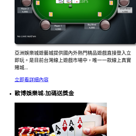
亞洲娛樂城遊藝城提供國內外熱門精品遊戲直接登入立
即玩。是目前台灣線上遊戲市場中，唯一一款線上真實
賭城...
立即看詳細內容
歐博娛樂城-加碼送獎金