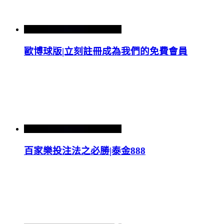
歐博球版|立刻註冊成為我們的免費會員‎
百家樂投注法之必勝|泰金888