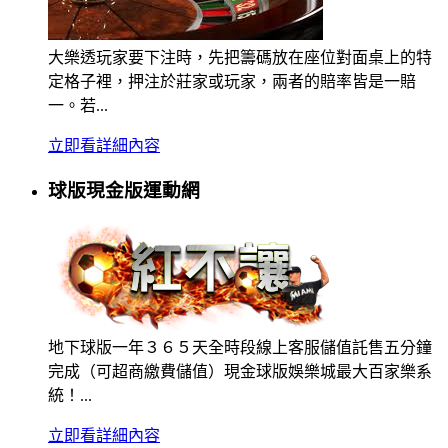
大樂透玩家要下注時，先把籌碼放在座位對面桌上的特
定格子裡，押注於莊家或玩家，兩者的賠率皆是一賠
一。若...
立即看詳細內容
球版現金版運動網
地下球版一年３６５天全時段線上客服儲值託售五分鐘
完成（可超商繳費儲值）現金球版娛樂城最大百家樂系
統！...
立即看詳細內容