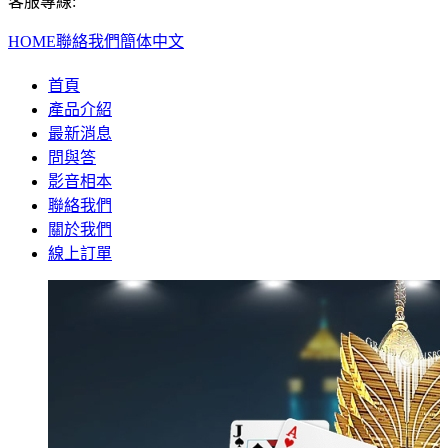
客服專線:
HOME
聯絡我們
簡体中文
首頁
產品介紹
最新消息
問與答
影音相本
聯絡我們
關於我們
線上訂單