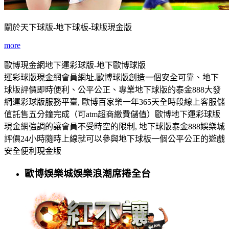
關於天下球版-地下球板-球版現金版
more
歐博現金網地下運彩球版-地下歐博球版
運彩球版現金網會員網址,歐博球版創造一個安全可靠、地下
球版評價即時便利、公平公正、專業地下球版的泰金888大發
網運彩球版服務平臺, 歐博百家樂一年365天全時段線上客服儲
值託售五分鐘完成（可atm超商繳費儲值）歐博地下運彩球版
現金網強調的讓會員不受時空的限制, 地下球版泰金888娛樂城
評價24小時隨時上線就可以參與地下球板一個公平公正的遊戲
安全便利現金版
歐博娛樂城娛樂浪潮席捲全台