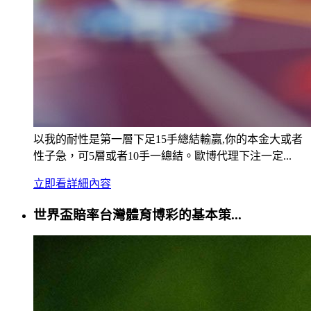
以我的耐性是第一層下足15手總結輸贏,你的本金大或者
性子急，可5層或者10手一總結。歐博代理下注一定...
立即看詳細內容
世界盃賠率台灣體育博彩的基本策...