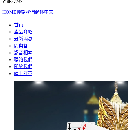
客服專線:
HOME
聯絡我們
簡体中文
首頁
產品介紹
最新消息
問與答
影音相本
聯絡我們
關於我們
線上訂單