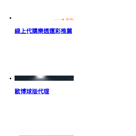
線上代購樂透運彩推薦
歐博球版代理