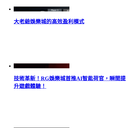
大老爺娛樂城的高效盈利模式
技術革新！RG娛樂城首推AI智能荷官，瞬間提
升遊戲體驗！