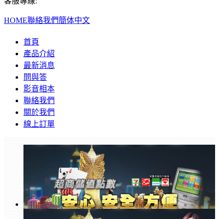
客服專線:
HOME
聯絡我們
簡体中文
首頁
產品介紹
最新消息
問與答
影音相本
聯絡我們
關於我們
線上訂單