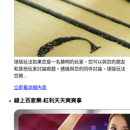
球版玩法如果您是一名聰明的玩家，您可以與您的朋友
和其他玩家討論遊戲。通過與您的同伴討論，球版玩法
您將...
立即看詳細內容
線上百家樂-紅利天天爽爽拿