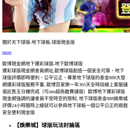
關於天下球版-地下球板-球版現金版
more
歐博現金網地下運彩球版-地下歐博球版
運彩球版現金網會員網址,歐博球版創造一個安全可靠、地下
球版評價即時便利、公平公正、專業地下球版的泰金888大發
網運彩球版服務平臺, 歐博百家樂一年365天全時段線上客服儲
值託售五分鐘完成（可atm超商繳費儲值）歐博地下運彩球版
現金網強調的讓會員不受時空的限制, 地下球版泰金888娛樂城
評價24小時隨時上線就可以參與地下球板一個公平公正的遊戲
安全便利現金版
【娛樂城】球版玩法討論區