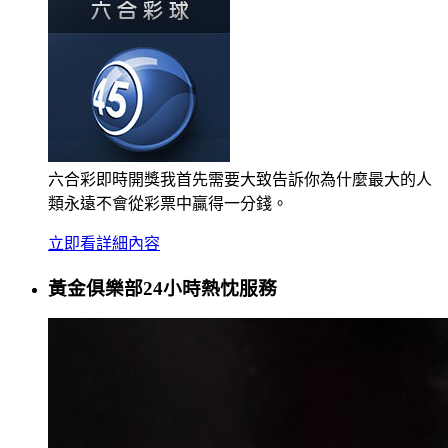
六合彩即時開獎我首先需要大致告訴你為什麼最大的人
類永遠不會從彩票中贏得一分錢。
立即看詳細內容
黃金俱樂部‎24小時熱忱服務