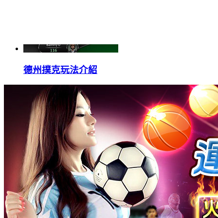
德州撲克玩法介紹