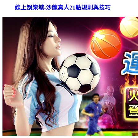
線上娛樂城-沙龍真人21點規則與技巧