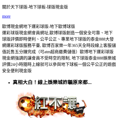
關於天下球版-地下球板-球版現金版
more
歐博現金網地下運彩球版-地下歐博球版
運彩球版現金網會員網址,歐博球版創造一個安全可靠、地下
球版評價即時便利、公平公正、專業地下球版的泰金888大發
網運彩球版服務平臺, 歐博百家樂一年365天全時段線上客服儲
值託售五分鐘完成（可atm超商繳費儲值）歐博地下運彩球版
現金網強調的讓會員不受時空的限制, 地下球版泰金888娛樂城
評價24小時隨時上線就可以參與地下球板一個公平公正的遊戲
安全便利現金版
真相大白！線上娛樂城詐騙原來都...