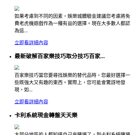
如果考慮到不同的因素，娛樂城體驗金建議您考慮將免
費老虎機遊戲作為一種有益的選擇。現在大多數人都認
為這...
立即看詳細內容
最新破解百家樂技巧取分技巧百家...
百家樂技巧當您要尋找娛樂的替代品時，您最好選擇一
些既強大又有趣的東西。實際上，您可能會驚訝地發
現，如...
立即看詳細內容
卡利系統現金轉盤天天樂
大部分地區的人都知道自己來賭場了，到卡利系統賭場