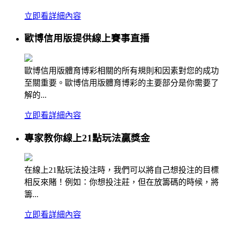
立即看詳細內容
歐博信用版提供線上賽事直播
歐博信用版體育博彩相關的所有規則和因素對您的成功
至關重要。歐博信用版體育博彩的主要部分是你需要了
解的...
立即看詳細內容
專家教你線上21點玩法贏獎金
在線上21點玩法投注時，我們可以將自己想投注的目標
相反來賭！例如：你想投注莊，但在放籌碼的時候，將
籌...
立即看詳細內容