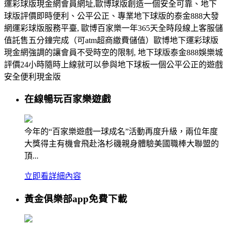
運彩球版現金網會員網址,歐博球版創造一個安全可靠、地下
球版評價即時便利、公平公正、專業地下球版的泰金888大發
網運彩球版服務平臺, 歐博百家樂一年365天全時段線上客服儲
值託售五分鐘完成（可atm超商繳費儲值）歐博地下運彩球版
現金網強調的讓會員不受時空的限制, 地下球版泰金888娛樂城
評價24小時隨時上線就可以參與地下球板一個公平公正的遊戲
安全便利現金版
在線暢玩百家樂遊戲
今年的“百家樂遊戲一球成名”活動再度升級，兩位年度
大獎得主有機會飛赴洛杉磯親身體驗美國職棒大聯盟的
頂...
立即看詳細內容
黃金俱樂部‎app免費下載