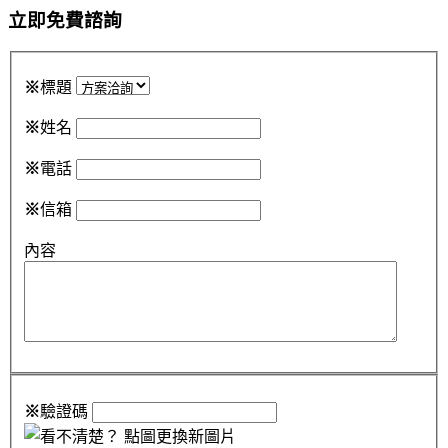
立即免費諮詢
※
標題
※
姓名
※
電話
※
信箱
內容
※
驗證碼